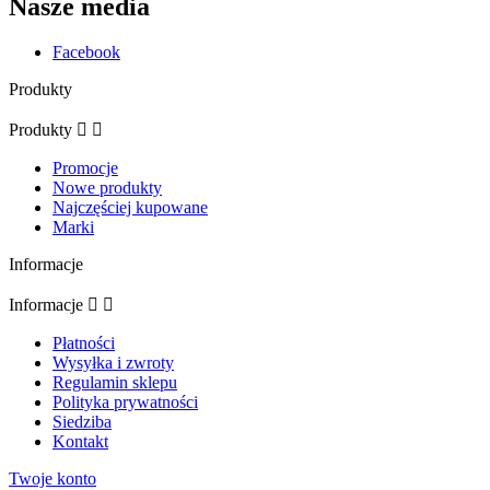
Nasze media
Facebook
Produkty
Produkty


Promocje
Nowe produkty
Najczęściej kupowane
Marki
Informacje
Informacje


Płatności
Wysyłka i zwroty
Regulamin sklepu
Polityka prywatności
Siedziba
Kontakt
Twoje konto