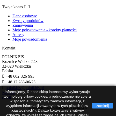
Twoje konto


Dane osobowe
Zwroty produktów
Zamówienia
Moje pokwitowania - korekty płatności
Adresy
Moje powiadomienia
Kontakt
POLNIKBIS
Koźmice Wielkie 543
32-020 Wieliczka
Polska

+48 602-326-993

+48 12 288-06-23

polnikbis@polnikbis.pl
Informujemy, iż nasz sklep internetowy wykorzystuje
Kontakt
technologię plików cookies, a jednocześnie nie zbiera
scroll
w sposób automatyczny żadnych informacji, z
wyjątkiem informacji zawartych w tych plikach (tzw.
zamknij
polnikbis.pl © 2020 wszelkie prawa zastrzeżone
„ciasteczkach”). Dalsze korzystanie z witryny
oznacza, że wyrażasz zgodę na ich użycie. Więcej