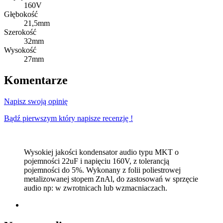
160V
Głębokość
21,5mm
Szerokość
32mm
Wysokość
27mm
Komentarze
Napisz swoją opinię
Bądź pierwszym który napisze recenzję !
Wysokiej jakości kondensator audio typu MKT o
pojemności 22uF i napięciu 160V, z tolerancją
pojemności do 5%. Wykonany z folii poliestrowej
metalizowanej stopem ZnAl, do zastosowań w sprzęcie
audio np: w zwrotnicach lub wzmacniaczach.