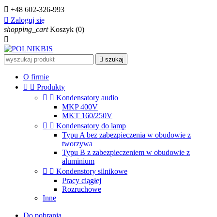

+48 602-326-993

Zaloguj się
shopping_cart
Koszyk
(0)


szukaj
O firmie


Produkty


Kondensatory audio
MKP 400V
MKT 160/250V


Kondensatory do lamp
Typu A bez zabezpieczenia w obudowie z
tworzywa
Typu B z zabezpieczeniem w obudowie z
aluminium


Kondenstory silnikowe
Pracy ciągłej
Rozruchowe
Inne
Do pobrania