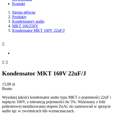
Kontakt
Strona główna
Produkty
Kondensatory audio
MKT 160/250V
Kondensator MKT 160V 22uF/J



Kondensator MKT 160V 22uF/J
15,00 zł
Brutto
Wysokiej jakości kondensator audio typu MKT o pojemności 22uF i
napięciu 160V, z tolerancją pojemności do 5%. Wykonany z folii
poliestrowej metalizowanej stopem ZnAl, do zastosowań w sprzęcie
audio np: w zwrotnicach lub wzmacniaczach.