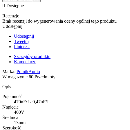

Dostępne
Recenzje
Brak recenzji do wygenerowania oceny ogólnej tego produktu
Udostępnij
Udostępnij
Tweetuj
Pinterest
Szczegóły produktu
Komentarze
Marka:
PolnikAudio
W magazynie
60 Przedmioty
Opis
Pojemność
470nF/J - 0,47uF/J
Napięcie
400V
Średnica
13mm
Szerokość