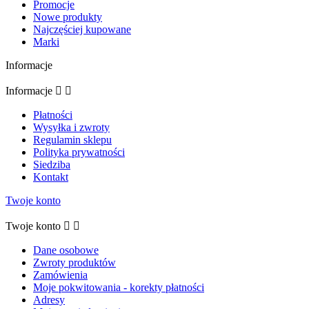
Promocje
Nowe produkty
Najczęściej kupowane
Marki
Informacje
Informacje


Płatności
Wysyłka i zwroty
Regulamin sklepu
Polityka prywatności
Siedziba
Kontakt
Twoje konto
Twoje konto


Dane osobowe
Zwroty produktów
Zamówienia
Moje pokwitowania - korekty płatności
Adresy