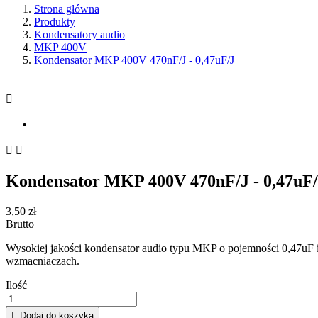
Strona główna
Produkty
Kondensatory audio
MKP 400V
Kondensator MKP 400V 470nF/J - 0,47uF/J



Kondensator MKP 400V 470nF/J - 0,47uF
3,50 zł
Brutto
Wysokiej jakości kondensator audio typu MKP o pojemności 0,47uF i
wzmacniaczach.
Ilość

Dodaj do koszyka