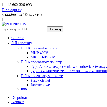

+48 602-326-993

Zaloguj się
shopping_cart
Koszyk
(0)


szukaj
O firmie


Produkty


Kondensatory audio
MKP 400V
MKT 160/250V


Kondensatory do lamp
Typu A bez zabezpieczenia w obudowie z tworzy
Typu B z zabezpieczeniem w obudowie z alumin


Kondenstory silnikowe
Pracy ciągłej
Rozruchowe
Inne
Do pobrania
Kontakt